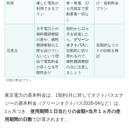
特長
慮した電気が
単一単価、12
け・規制料金
利用できるプ
カ月固定で変
プラン
ラン
動要素一切な
し
大手電力との
契約から12ヵ
燃料費調整額
月を経過した
の差や、燃料
ら、
グリーン
費調整額の上
オクトパス
に
長期的なコス
注意点
限を設けてい
自動的に切り
トの比較を検
ないという理
替わるので、
討
由で電気料金
燃料費調整額
が高くなる可
の点に注意し
能性あり
ましょう
比較の料金プラン
東京電力の基本料金は、1契約/月に対してオクトパスエナ
ジーの基本料金（グリーンオクトパス2026-04など）は、
1ヵ月つき、
使用期間１日当たりの金額×当月１ヵ月の使
用期間の日数
で計算されます。