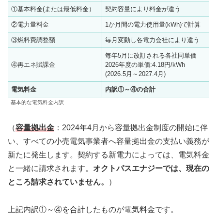
①基本料金(または最低料金）
契約容量により料金が違う
②電力量料金
1か月間の電力使用量(kWh)で計算
③燃料費調整額
毎月変動し各電力会社により違う
毎年5月に改訂される各社同単価
④再エネ賦課金
2026年度の単価:4.18円/kWh
(2026.5月～2027.4月)
電気料金
内訳①～④の合計
基本的な電気料金内訳
（
容量拠出金
：2024年4月から容量拠出金制度の開始に伴
い、すべての小売電気事業者へ容量拠出金の支払い義務が
新たに発生します。契約する新電力によっては、電気料金
と一緒に請求されます。
オクトパスエナジーでは、現在の
ところ請求されていません。
）
上記内訳①～④を合計したものが電気料金です。