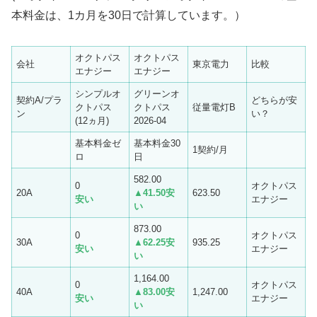
本料金は、1カ月を30日で計算しています。）
オクトパス
オクトパス
会社
東京電力
比較
エナジー
エナジー
シンプルオ
グリーンオ
契約A/プラ
どちらが安
クトパス
クトパス
従量電灯B
ン
い？
(12ヵ月)
2026-04
基本料金ゼ
基本料金30
1契約/月
ロ
日
582.00
0
オクトパス
20A
▲41.50
安
623.50
安い
エナジー
い
873.00
0
オクトパス
30A
▲62.25
安
935.25
安い
エナジー
い
1,164.00
0
オクトパス
40A
▲83.00
安
1,247.00
安い
エナジー
い