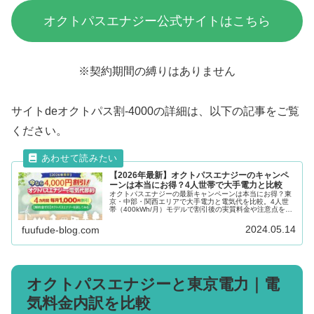
オクトパスエナジー公式サイトはこちら
※契約期間の縛りはありません
サイトdeオクトパス割-4000の詳細は、以下の記事をご覧
ください。
【2026年最新】オクトパスエナジーのキャンペ
ーンは本当にお得？4人世帯で大手電力と比較
オクトパスエナジーの最新キャンペーンは本当にお得？東
京・中部・関西エリアで大手電力と電気代を比較。4人世
帯（400kWh/月）モデルで割引後の実質料金や注意点をわ
かりやすく解説します。
2024.05.14
fuufude-blog.com
オクトパスエナジーと東京電力｜電
気料金内訳を比較