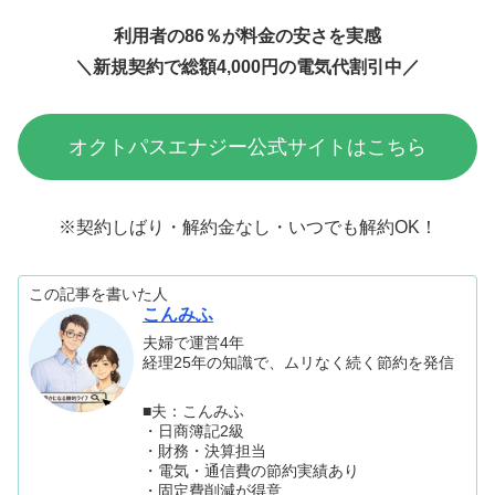
利用者の86％が料金の安さを実感
＼
新規契約で
総額4,000円の電気代割引中／
オクトパスエナジー公式サイトはこちら
※契約しばり・解約金なし・いつでも解約OK！
この記事を書いた人
こんみふ
夫婦で運営4年
経理25年の知識で、ムリなく続く節約を発信
■夫：こんみふ
・日商簿記2級
・財務・決算担当
・電気・通信費の節約実績あり
・固定費削減が得意