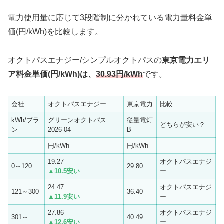
電力使用量に応じて3段階制に分かれている電力量料金単
価(円/kWh)を比較します。
オクトパスエナジー/シンプルオクトパスの
東京電力エリ
ア料金単価(円/kWh)は、
30.93円/kWh
です。
会社
オクトパスエナジー
東京電力
比較
kWh/プラ
グリーンオクトパス
従量電灯
どちらが安い？
ン
2026-04
B
円/kWh
円/kWh
19.27
オクトパスエナジ
0～120
29.80
▲10.5安い
ー
24.47
オクトパスエナジ
121～300
36.40
▲11.9安い
ー
27.86
オクトパスエナジ
301～
40.49
▲12.6安い
ー