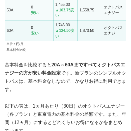
1,455.00
0
オクトパス
50A
▲103.75
安
1,558.75
安い
エナジー
い
1,746.00
0
オクトパス
60A
▲124.50
安
1,870.50
安い
エナジー
い
単位：円/月
基本料金比較
基本料金を比較すると
20A～60Aまですべてオクトパスエ
ナジーの方が安い料金設定
です。新プランのシンプルオク
トパスは、基本料金なしなので、かなりお得に利用できま
す。
以下の表は、1ヵ月あたり（30日）のオクトパスエナジー
（各プラン）と東京電力の基本料金の差額です。また、年
間（12ヵ月）にするとどれくらいお得になるかをまとめ
ています。