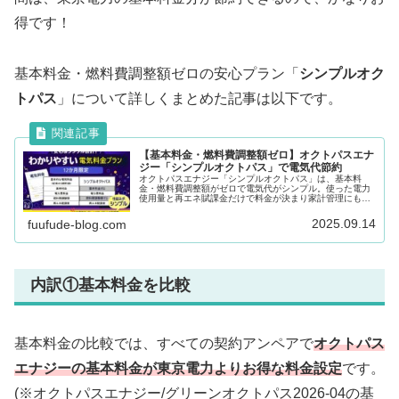
得です！
基本料金・燃料費調整額ゼロの安心プラン「
シンプルオク
トパス
」について詳しくまとめた記事は以下です。
【基本料金・燃料費調整額ゼロ】オクトパスエナ
ジー「シンプルオクトパス」で電気代節約
オクトパスエナジー「シンプルオクトパス」は、基本料
金・燃料費調整額がゼロで電気代がシンプル。使った電力
使用量と再エネ賦課金だけで料金が決まり家計管理にも最
適な12カ月限定プランです。特徴や注意点も詳しく解説し
ます。
2025.09.14
fuufude-blog.com
内訳①基本料金を比較
基本料金の比較では、すべての契約アンペアで
オクトパス
エナジーの基本料金が東京電力よりお得な料金設定
です。
(※オクトパスエナジー/グリーンオクトパス2026-04の基