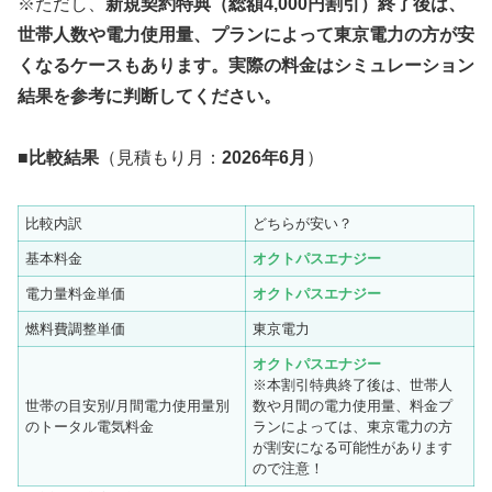
※ただし、
新規契約特典（総額4,000円割引）終了後は、
世帯人数や電力使用量、プランによって東京電力の方が安
くなるケースもあります。実際の料金はシミュレーション
結果を参考に判断してください。
■
比較結果
（見積もり月：
2026年6月
）
比較内訳
どちらが安い？
基本料金
オクトパスエナジー
電力量料金単価
オクトパスエナジー
燃料費調整単価
東京電力
オクトパスエナジー
※本割引特典終了後は、世帯人
世帯の目安別/月間電力使用量別
数や月間の電力使用量、料金プ
のトータル電気料金
ランによっては、東京電力の方
が割安になる可能性があります
ので注意！