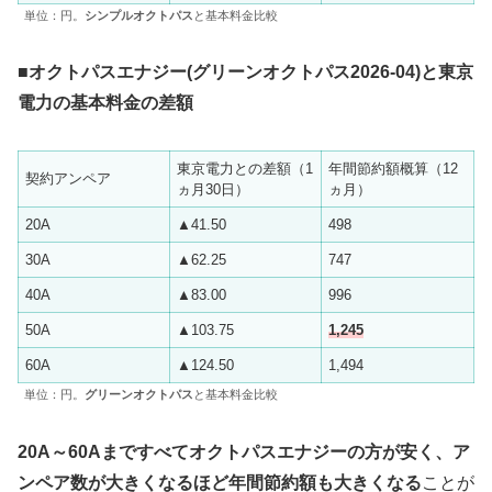
単位：円。
シンプルオクトパス
と基本料金比較
■オクトパスエナジー(グリーンオクトパス2026-04)と東京
電力の基本料金の差額
東京電力との差額（1
年間節約額概算（12
契約アンペア
ヵ月30日）
ヵ月）
20A
▲41.50
498
30A
▲62.25
747
40A
▲83.00
996
50A
▲103.75
1,245
60A
▲124.50
1,494
単位：円。
グリーンオクトパス
と基本料金比較
2
0A～60Aまですべてオクトパスエナジーの方が安く、ア
ンペア数が大きくなるほど年間節約額も大きくなる
ことが