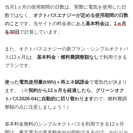
当月1ヵ月の使用期間の日数は、実際に電気を使用した日
数ではなく、
オクトパスエナジーが定める使用期間の日数
のこと
です。当サイトの料金表にある
基本料金は、
1ヵ月
を30日
で計算しています。
また、オクトパスエナジーの新プラン・シンプルオクトパ
ス(12ヵ月)は、
基本料金・燃料費調整額なし
で利用できる
プランです。
使った電気使用量(kWh)＋再エネ賦課金
で電気代が決まり
ます。（※
契約から12ヵ月を経過したら、グリーンオク
トパス2026-04に自動的に切り替わります
ので、燃料費調
整額の点に注意しましょう！）
基本料金無料のシンプルオクトパスを利用できる12ヵ月
間は、東京電力の基本料金分が節約できるので、かなりお