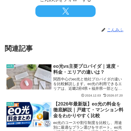
こんみふ
関連記事
eo光vs主要プロバイダ｜速度・
eo光
料金・エリアの違いは？
関西中心のeo光と他社プロバイダの違い
を比較解説します。eo光の利用できるエ
リアは、近畿2府4県＋福井県一部となっ
ていますが、料金・回線速度・キャンペ
2024.12.03
2026.07.20
ーンなどお得なポイントで通信費節約に
つながる可能性があります。光回線節約
【2026年最新版】eo光の料金を
eo光
にお役立て下さい。
徹底解説｜戸建て・マンション料
金をわかりやすく比較
eo光のコースや割引制度を比較し、用途
別に最適なプラン選びをサポート。eo光