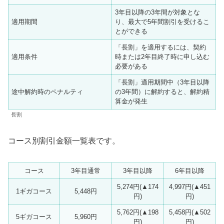
3年目以降の3年間が対象とな
適用期間
り、最大で5年間割引を受けるこ
とができる
「長割」を適用するには、契約
適用条件
時または2年目終了時に申し込む
必要がある
「長割」適用期間中（3年目以降
途中解約時のペナルティ
の3年間）に解約すると、解約精
算金が発生
長割
コース別割引金額一覧表です。
コース
3年目通常
3年目以降
6年目以降
5,274円(▲174
4,997円(▲451
1ギガコース
5,448円
円)
円)
5,762円(▲198
5,458円(▲502
5ギガコース
5,960円
円)
円)