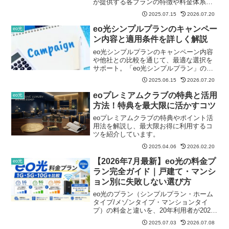
が提供する各プランの特徴や料金体系を
わかりやすく整理して解説しています。
2025.07.15
2026.07.20
eo光シンプルプランのキャンペー
eo光
ン内容と適用条件を詳しく解説
eo光シンプルプランのキャンペーン内容
や他社との比較を通じて、最適な選択を
サポート。「eo光シンプルプラン」のキ
ャンペーン内容を徹底解説し、他社の10
2025.06.15
2026.07.20
ギガプランとの比較を通じて、そのメリ
ットと注意点を明らかにします。
eoプレミアムクラブの特典と活用
eo光
方法！特典を最大限に活かすコツ
eoプレミアムクラブの特典やポイント活
用法を解説し、最大限お得に利用するコ
ツを紹介しています。
2025.04.06
2026.02.20
【2026年7月最新】eo光の料金プ
eo光
ラン完全ガイド｜戸建て・マンシ
ョン別に失敗しない選び方
eo光のプラン（シンプルプラン・ホーム
タイプ/メゾンタイプ・マンションタイ
プ）の料金と違いを、20年利用者が2026
年7月最新のキャンペーン情報とあわせて
2025.07.03
2026.07.08
徹底比較。戸建て・マンション別の選び