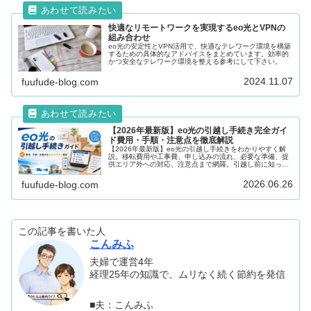
快適なリモートワークを実現するeo光とVPNの
組み合わせ
eo光の安定性とVPN活用で、快適なテレワーク環境を構築
するための具体的なアドバイスをまとめています。効率的
かつ安全なテレワーク環境を整える参考にして下さい。
2024.11.07
fuufude-blog.com
【2026年最新版】eo光の引越し手続き完全ガイ
ド費用・手順・注意点を徹底解説
【2026年最新版】eo光の引越し手続きをわかりやすく解
説。移転費用や工事費、申し込みの流れ、必要な準備、提
供エリア外への対応、注意点まで網羅。引越し前に知って
おきたいポイントをまとめました。
2026.06.26
fuufude-blog.com
この記事を書いた人
こんみふ
夫婦で運営4年
経理25年の知識で、ムリなく続く節約を発信
■夫：こんみふ