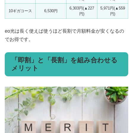
6,303円(▲227
5,971円(▲559
10ギガコース
6,530円
円)
円)
eo光は長く使えば使うほど長割で月額料金が安くなるの
でお得です。
「即割」と「長割」を組み合わせる
メリット