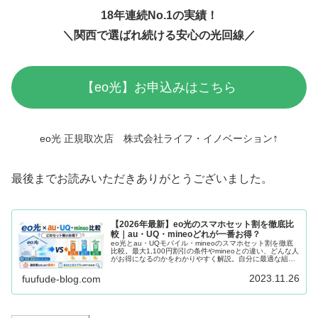
18年連続No.1の実績！
＼関西で選ばれ続ける安心の光回線／
【eo光】お申込みはこちら
↑
eo光 正規取次店 株式会社ライフ・イノベーション
最後までお読みいただきありがとうございました。
【2026年最新】eo光のスマホセット割を徹底比
較｜au・UQ・mineoどれが一番お得？
eo光とau・UQモバイル・mineoのスマホセット割を徹底
比較。最大1,100円割引の条件やmineoとの違い、どんな人
がお得になるのかをわかりやすく解説。自分に最適な組み
合わせがすぐにわかります。
2023.11.26
fuufude-blog.com